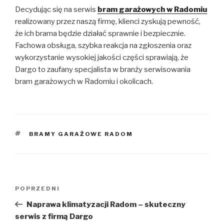
Decydując się na serwis
bram garażowych w Radomiu
realizowany przez naszą firmę, klienci zyskują pewność,
że ich brama będzie działać sprawnie i bezpiecznie.
Fachowa obsługa, szybka reakcja na zgłoszenia oraz
wykorzystanie wysokiej jakości części sprawiają, że
Dargo to zaufany specjalista w branży serwisowania
bram garażowych w Radomiu i okolicach.
TAGI
BRAMY GARAŻOWE RADOM
Nawigacja
Poprzedni
POPRZEDNI
wpisu
wpis
Naprawa klimatyzacji Radom – skuteczny
serwis z firmą Dargo