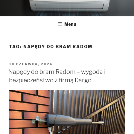
Przeskocz
do
treści
Menu
TAG:
NAPĘDY DO BRAM RADOM
OPUBLIKOWANE
18 CZERWCA, 2026
W
Napędy do bram Radom – wygoda i
bezpieczeństwo z firmą Dargo