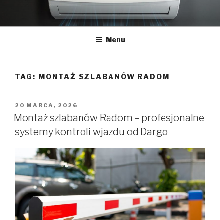
Przeskocz
do
treści
Menu
TAG:
MONTAŻ SZLABANÓW RADOM
OPUBLIKOWANE
20 MARCA, 2026
W
Montaż szlabanów Radom – profesjonalne
systemy kontroli wjazdu od Dargo